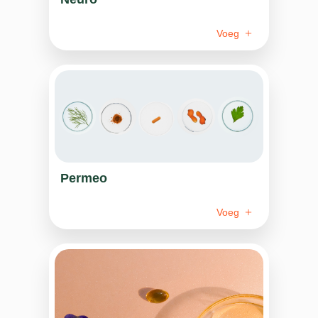
Voeg
Permeo
Voeg