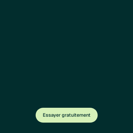
Suivi de l’observance
Voyez qui a commandé, quand la cure démarre et
se termine. Relancez si nécessaire. Basez vos
décisions sur le réel, pas de suppositions.
Essayer gratuitement
Essayer gratuitement