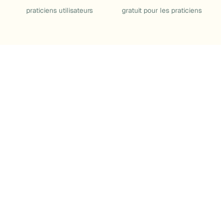
praticiens utilisateurs
gratuit pour les praticiens
Recommandez librement
et
suivez réellement ce que vos
patients prennent.
1h gagnée par jour sur l'administratif
x2 sur l’observance patient
100x plus de choix produits
Un seul panier multi-labos, sans substitution