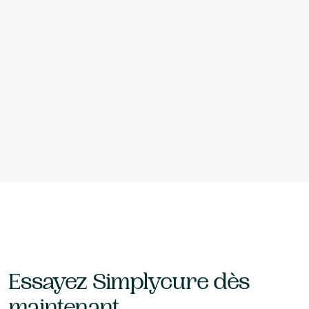
substitution possible en pharmacie
Déjà adopté par des médecins, diététiciens,
naturopathes, et plus de 30 autres professions de santé.
Démarrer maintenant
Démarrer maintenant
Essayez Simplycure dès