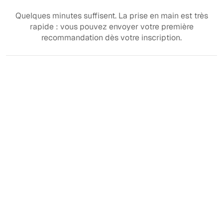
Quelques minutes suffisent. La prise en main est très
rapide : vous pouvez envoyer votre première
recommandation dès votre inscription.
Commencez gratuitement
et voyez comment
Simplycure s'intègre à
votre pratique