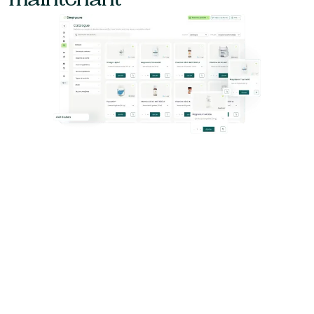
maintenant
Accès immédiat au catalogue de produits
Accès 100% gratuit
Aucune installation nécessaire
Essayer gratuitement
Essayer gratuitement